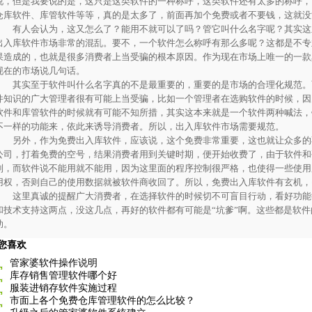
说，但是我要说的是，这只是这类软件的一种称呼，这类软件还有太多的称呼，
仓库软件、库管软件等等，真的是太多了，前面再加个免费或者不要钱，这就没
有人会认为，这又怎么了？能用不就可以了吗？管它叫什么名字呢？其实这
出入库软件市场非常的混乱。要不，一个软件怎么称呼有那么多呢？这都是不专
果造成的，也就是很多消费者上当受骗的根本原因。作为现在市场上唯一的一款
现在的市场说几句话。
其实至于软件叫什么名字真的不是最重要的，重要的是市场的合理化规范。
件知识的广大管理者很有可能上当受骗，比如一个管理者在选购软件的时候，因
软件和库管软件的时候就有可能不知所措，其实这本来就是一个软件两种喊法，
不一样的功能来，依此来诱导消费者。所以，出入库软件市场需要规范。
另外，作为免费出入库软件，应该说，这个免费非常重要，这也就让众多的
公司，打着免费的空号，结果消费者用到关键时期，便开始收费了，由于软件和
制，而软件说不能用就不能用，因为这里面的程序控制很严格，也使得一些使用
用权，否则自己的使用数据就被软件商收回了。所以，免费出入库软件有玄机，
这里真诚的提醒广大消费者，在选择软件的时候切不可盲目行动，看好功能
和技术支持这两点，没这几点，再好的软件都有可能是“坑爹”啊。这些都是软
助。
您喜欢
管家婆软件操作说明
库存销售管理软件哪个好
服装进销存软件实施过程
市面上各个免费仓库管理软件的怎么比较？