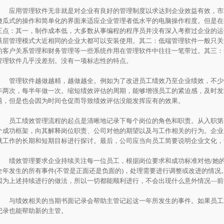
应用管理软件无非就是对企业有良好的管理制度以求达到企业效益有效，市
傻瓜式的操作和简单化的界面来适应企业管理者低水平的电脑操作程度。但是在
三点：其一，制作成本低，大多数从事编程的程序员并没有深入考察过企业的运
基层管理模式大近相同的企业大都可以安装使用。其二：低端管理软件一般只关
的客户关系管理和财务管理等一些系统作用在管理软件中往往一笔带过。其三：
管理软件几乎没差别。没有一项标志性的特点。
管理软件越做越精，越做越全。例如为了改进员工绩效乃至企业绩效，不少
年两次，每半年做一次。缩短绩效评估的周期，能够增强员工的紧迫感，及时发
题，但是也会因为时间仓促而导致绩效评估没能发挥应有的效果。
员工绩效管理流程的起点是清晰地记录下每个岗位的角色和职责。从入职第
个成功框架，向其解释岗位职责、公司对他的期望以及与工作相关的行为。企业
就工作的长期和短期目标进行探讨。最后，公司应当向员工简要说明企业文化，
绩效管理要求企业持续关注每一位员工，根据岗位要求和成功标准对他/她的
全年发生的所有事件(不管是正面还是负面的)，处理需要进行调整或改进的情况
因为上述持续进行的做法，所以一切都能顺利进行，不会出现什么意外情况—前
与绩效相关的当期书面记录会帮助主管记起这一年所发生的事件。如果员工
记录也能帮助新的主管。