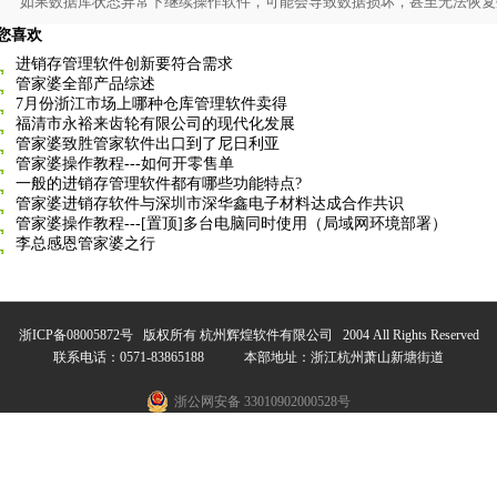
如果数据库状态异常下继续操作软件，可能会导致数据损坏，甚至无法恢复
您喜欢
进销存管理软件创新要符合需求
管家婆全部产品综述
7月份浙江市场上哪种仓库管理软件卖得
福清市永裕来齿轮有限公司的现代化发展
管家婆致胜管家软件出口到了尼日利亚
管家婆操作教程---如何开零售单
一般的进销存管理软件都有哪些功能特点?
管家婆进销存软件与深圳市深华鑫电子材料达成合作共识
管家婆操作教程---[置顶]多台电脑同时使用（局域网环境部署）
李总感恩管家婆之行
浙ICP备08005872号
版权所有 杭州辉煌软件有限公司 2004 All Rights Reserved
联系电话：0571-83865188 本部地址：浙江杭州萧山新塘街道
浙公网安备 33010902000528号