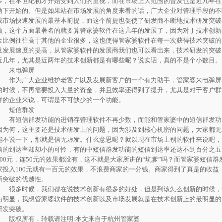
多，在本世纪初才开始受到人们的重视，而在市场上大范围的普及也是近几年在
动下开始的。但是如果站在市场发展的角度来看的话，广大企业对管理手段的不
成市场快速发展的最基本前提，而这个前提也促使了研发商不断地技术研发突破
额，这个方面最著名的就要算管家婆软件在这几年的发展了，因为对于技术创新
金比例往往高于其他的企业很多，这也使得管家婆软件在每一次获得技术突破的
及发展速度的提高，从管家婆软件的发展商我们也可以看出来，技术研发的突破
近几年，尤其是近两年的技术创新都是有哪些呢？说实话，真的不是个小数目。
来电弹屏
作为广大企业维护老客户以及发展新客户的一个有力助手，管家婆来电弹屏
的时候，不再需要投入大量的资金，并且效率还得到了提升，尤其是对于客户群
样的企业来说，可谓是不可缺少的一个功能。
短信群发
有短信群发功能的进销存管理软件不再少数，而能和管家婆中的短信群发功
因为何，这主要还是技术研发上的问题，因为涉及到核心机密的问题，大家都无
能不说一下，那就是信无虚发。什么意思呢？就以现在市场上别的软件来说吧，
信的到达率却却小的可怜，有的中短信群发功能的短信到达率还达不到百分之五
100元，连50元的效果都没有，这不就是大家所讲的“坑爹”吗？而管家婆短信
家投入100元就有一百元的效果，不浪费商家的一分钱。商家得到了真是的收益
新突破的优越性。
很多时候，我们都在说技术创新有很多的好处，但是到该怎么创新的时候，
为明显，我想管家婆软件的技术创新以及市场发展就是在技术创新上的最明显的
研发突破。
版权所有，转载请注明:本文来自于杭州管家婆