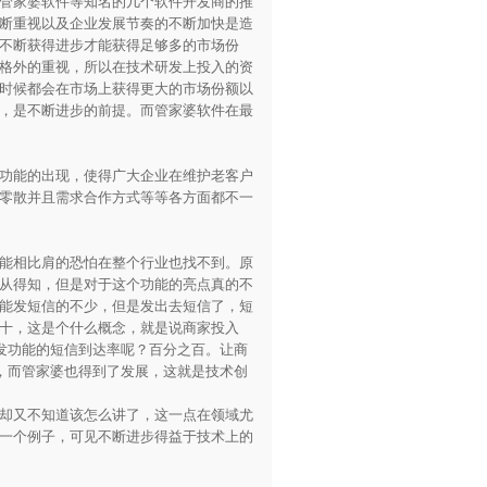
管家婆软件等知名的几个软件开发商的推
断重视以及企业发展节奏的不断加快是造
不断获得进步才能获得足够多的市场份
格外的重视，所以在技术研发上投入的资
时候都会在市场上获得更大的市场份额以
，是不断进步的前提。而管家婆软件在最
功能的出现，使得广大企业在维护老客户
零散并且需求合作方式等等各方面都不一
能相比肩的恐怕在整个行业也找不到。原
从得知，但是对于这个功能的亮点真的不
能发短信的不少，但是发出去短信了，短
十，这是个什么概念，就是说商家投入
群发功能的短信到达率呢？百分之百。让商
，而管家婆也得到了发展，这就是技术创
却又不知道该怎么讲了，这一点在领域尤
一个例子，可见不断进步得益于技术上的